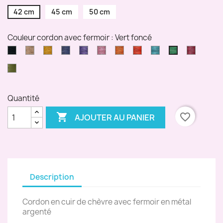
42 cm
45 cm
50 cm
Couleur cordon avec fermoir : Vert foncé
Noir
Nature
Jaune
Bleu
Violet
Rose
Orange
Rouge
Bleu
Bordea
Vert
moutarde
marine
turquoise
foncé
Vert
kaki
Quantité

favorite_border
AJOUTER AU PANIER
Description
Cordon en cuir de chèvre avec fermoir en métal
argenté