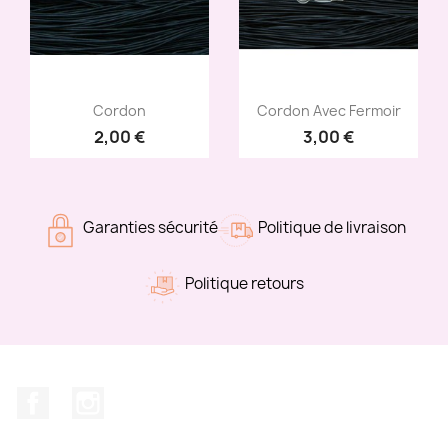
Aperçu rapide
Aperçu rapide


Cordon
Cordon Avec Fermoir
2,00 €
3,00 €
+9
+7
Garanties sécurité
Politique de livraison
Politique retours
Facebook
Instagram