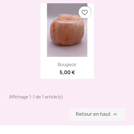
favorite_border
Aperçu rapide

Bougeoir
5,00 €
Affichage 1-1 de 1 article(s)
Retour en haut
