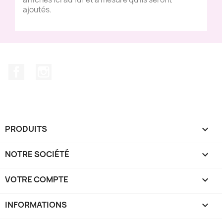
ajoutés.
Facebook
Instagram
PRODUITS

NOTRE SOCIÉTÉ

VOTRE COMPTE

INFORMATIONS
keyboard_arrow_down