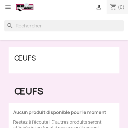
shopping_cart


(0)
search
ŒUFS
ŒUFS
Aucun produit disponible pour le moment
Restez à l'écoute ! D'autres produits seront
affichés ici au fur et à mesure qu'ils seront