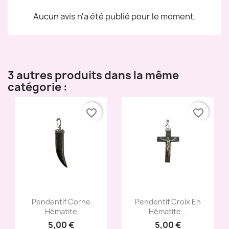
Aucun avis n'a été publié pour le moment.
3 autres produits dans la même
catégorie :
favorite_border
favorite_border
Aperçu rapide
Aperçu rapide


Pendentif Corne
Pendentif Croix En
Hématite
Hématite...
5,00 €
5,00 €