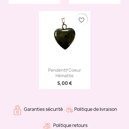
favorite_border
Aperçu rapide

Pendentif Coeur
Hématite
5,00 €
Garanties sécurité
Politique de livraison
Politique retours