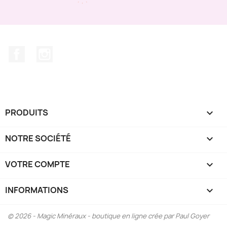
Facebook
Instagram
PRODUITS

NOTRE SOCIÉTÉ

VOTRE COMPTE

INFORMATIONS
keyboard_arrow_down
© 2026 - Magic Minéraux - boutique en ligne crée par Paul Goyer