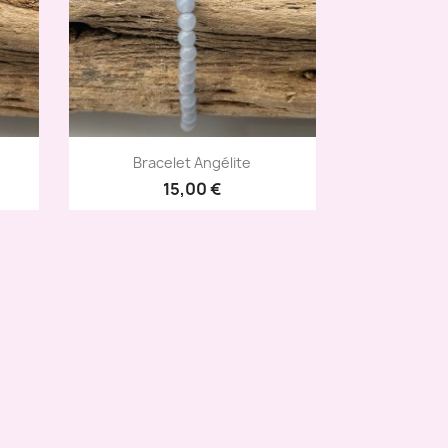
Aperçu rapide

Bracelet Angélite
15,00 €