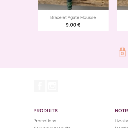
Aperçu rapide

Bracelet Agate Mousse
9,00 €
Facebook
Instagram
PRODUITS
NOTR
Promotions
Livrai