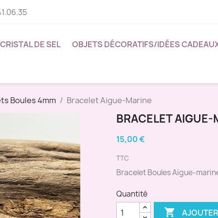
41.06.35
CRISTAL DE SEL
OBJETS DÉCORATIFS/IDÉES CADEAU
ets Boules 4mm
Bracelet Aigue-Marine
BRACELET AIGUE-
15,00 €
TTC
Bracelet Boules Aigue-marin
Quantité

AJOUTER