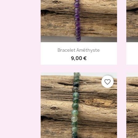
Aperçu rapide

Bracelet Améthyste
9,00 €
favorite_border