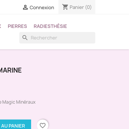
shopping_cart

Panier
(0)
Connexion
X
PIERRES
RADIESTHÉSIE
search
MARINE
e Magic Minéraux
favorite_border
 AU PANIER