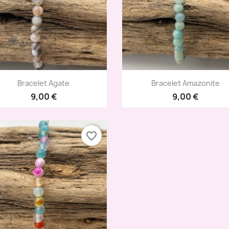
Aperçu rapide
Aperçu rapide


Bracelet Agate
Bracelet Amazonite
9,00 €
9,00 €
favorite_border