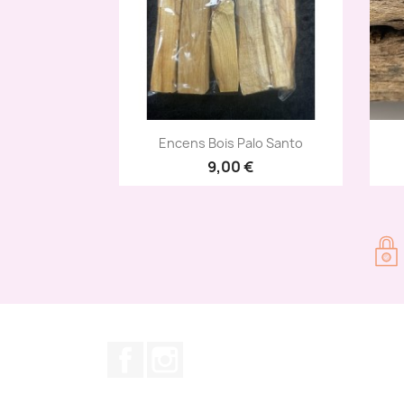
Aperçu rapide

Encens Bois Palo Santo
9,00 €
Facebook
Instagram