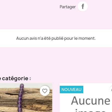
Partager
Aucun avis n'a été publié pour le moment.
 catégorie :
NOUVEAU
favorite_border
fa