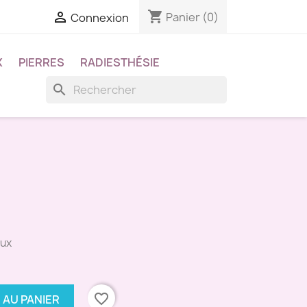
shopping_cart

Panier
(0)
Connexion
X
PIERRES
RADIESTHÉSIE
search
aux
favorite_border
 AU PANIER