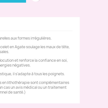
elles aux formes irrégulières.
acelet en Agate soulage les maux de tête,
sales.
’élocution et renforce la confiance en soi,
nergies négatives.
stique, il s’adapte à tous les poignets.
es en lithothérapie sont complémentaires
n cas un avis médical ou un traitement
nnel de santé.)